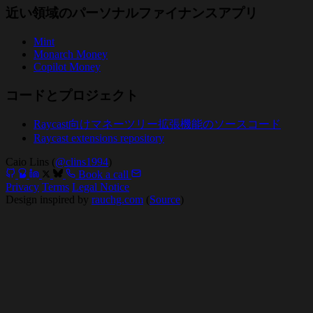
近い領域のパーソナルファイナンスアプリ
Mint
Monarch Money
Copilot Money
コードとプロジェクト
Raycast向けマネーツリー拡張機能のソースコード
Raycast extensions repository
Caio Lins (
@clins1994
)
Book a call
Privacy
Terms
Legal Notice
Design inspired by
rauchg.com
(
Source
)