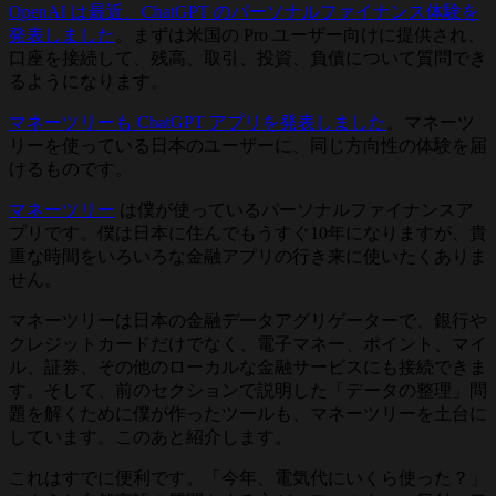
OpenAI は最近、ChatGPT のパーソナルファイナンス体験を
発表しました
。まずは米国の Pro ユーザー向けに提供され、
口座を接続して、残高、取引、投資、負債について質問でき
るようになります。
マネーツリーも ChatGPT アプリを発表しました
。マネーツ
リーを使っている日本のユーザーに、同じ方向性の体験を届
けるものです。
マネーツリー
は僕が使っているパーソナルファイナンスア
プリです。僕は日本に住んでもうすぐ10年になりますが、貴
重な時間をいろいろな金融アプリの行き来に使いたくありま
せん。
マネーツリーは日本の金融データアグリゲーターで、銀行や
クレジットカードだけでなく、電子マネー、ポイント、マイ
ル、証券、その他のローカルな金融サービスにも接続できま
す。そして、前のセクションで説明した「データの整理」問
題を解くために僕が作ったツールも、マネーツリーを土台に
しています。このあと紹介します。
これはすでに便利です。「今年、電気代にいくら使った？」