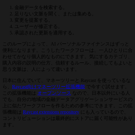
金融データを検索する。
足りない文脈を聞く、または集める。
変更を提案する。
ユーザーが修正する。
承認された更新を適用する。
このループによって、AI パーソナルファイナンスはずっと
便利になります。こうしたワークフローは、一人ひとりに合
わせてかなり個人的なものにできます。気にするカテゴリ、
購入内容の説明の仕方、信頼するルール、接続してもよいと
思う文脈は、人によって違います。
日本に住んでいて、マネーツリーと Raycast を使っているな
ら、
Raycast向けマネーツリー拡張機能
で今すぐ試せます。
この拡張機能は
オープンソース
なので、日本以外にいる人
でも、自分の地域の金融データアグリゲーションサービスの
上に似たワークフローを作るための参考にできます。この拡
張機能は
Raycast extensions repository
にも入っているので、
コントリビューションは最終的にストアに届く可能性があり
ます。