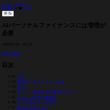
Caio Lins
Home
AIパーソナルファイナンスには管理が
必要
2026年6月
·
約7分
EN
日本語
目次
01
背景
02
金融データとチャットする
03
管理
04
足りない文脈は別の場所にある
05
アマゾンの買い物取引
06
小さく積み上がる更新
07
次に向かうところ